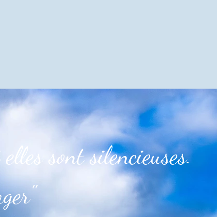
elles sont silencieuses.
ager"