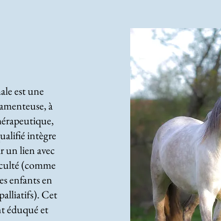
ale est une
amenteuse, à
hérapeutique,
alifié intègre
r un lien avec
iculté (comme
les enfants en
palliatifs). Cet
nt éduqué et